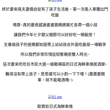
終於要來寫夫妻倆自從有了孩子生活後，第一次兩人單獨出門
吃飯
唷厚~真的要很感謝婆婆跟媽媽幫忙各帶一個小孩
讓我們今年七夕跟父親節可以好好吃一頓飯捏！
生養過孩子的爸媽都知道帶上幼幼孩去外面吃飯是一場戰爭
所以我們非常珍惜這短暫親密雙人時光~
這次要來吃吃在市民大道一級戰場區的日式海鮮串燒居酒屋~
難得沒有帶上孩子，思思還可以小酌一下下哩！(蕭蕭要開
車，就不能喝酒嚕~)
歐買尬日式海鮮串燒