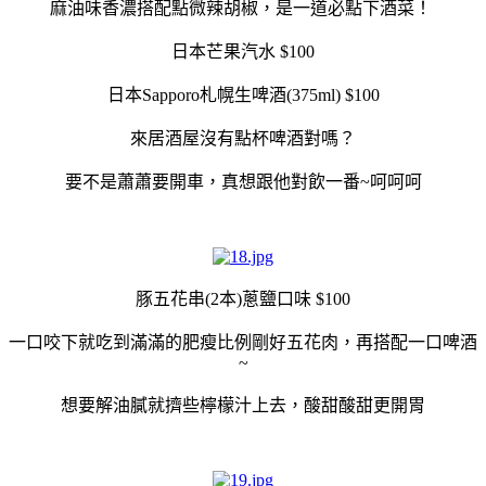
麻油味香濃搭配點微辣胡椒，是一道必點下酒菜！
日本芒果汽水 $100
日本Sapporo札幌生啤酒(375ml) $100
來居酒屋沒有點杯啤酒對嗎？
要不是蕭蕭要開車，真想跟他對飲一番~呵呵呵
豚五花串(2本)蔥鹽口味 $100
一口咬下就吃到滿滿的肥瘦比例剛好五花肉，再搭配一口啤酒
~
想要解油膩就擠些檸檬汁上去，酸甜酸甜更開胃