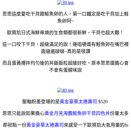
思思這麼愛吃干貝跟鮭魚卵的人，第一口鐵定是吃干貝加上鮭
魚卵阿~
歐買尬日式海鮮串燒的生食類都很新鮮，干貝也超大顆！
這一口咬下干貝，超級滿足的說！邊咀嚼還有鮭魚卵在嘴巴裡
面逼逼啵啵~真的是很讚
而且蛋黃攪拌均勻後的丼飯飯粒超級好吃，原本思思還擔心會
不會有蛋腥味說
壓軸粉墨登場的是
黃金豪華太捲壽司
$520
思思只能說如果擔心
黃金月見海膽鮭魚卵干貝四色丼
份量太多
那就點一份
黃金豪華太捲壽司
來感受一下歐買尬大氣用量的fu