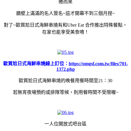
捲而來
牆壁上滿滿的名人簽名~這才開幕不到三個月捏~
對了~歐買尬日式海鮮串燒有和Uber Eat 合作推出特殊餐點，
在家也能享受美食唷！
歐買尬日式海鮮串燒線上訂位：
https://omgsf.com.tw/files/701-
1372.php
歐買尬日式海鮮串燒的晚餐用餐時間至21：30
若無宵夜場預約或排隊等候，則用餐時間不受限喔~
一人位開放式吧台區