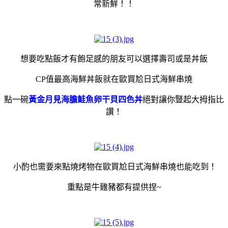
常新鮮！！
想要吃點飯才有飽足感的朋友可以選擇壽司或是丼飯
CP值最高海鮮丼飯就在歐買尬日式海鮮串燒
點一碗
黃金月見海膽鮭魚卵干貝四色丼
絕對讓你豎起大拇指比
讚！
小酌也需要來點燒烤物在歐買尬日式海鮮串燒也能吃到！
重點是牛雞豬都有提供捏~