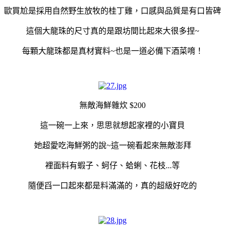
歐買尬是採用自然野生放牧的桂丁雞，口感與品質是有口皆碑
這個大龍珠的尺寸真的是跟坊間比起來大很多捏~
每顆大龍珠都是真材實料~也是一道必備下酒菜唷！
無敵海鮮雜炊 $200
這一碗一上來，思思就想起家裡的小寶貝
她超愛吃海鮮粥的說~這一碗看起來無敵澎拜
裡面料有蝦子、蚵仔、蛤蜊、花枝...等
隨便舀一口起來都是料滿滿的，真的超級好吃的