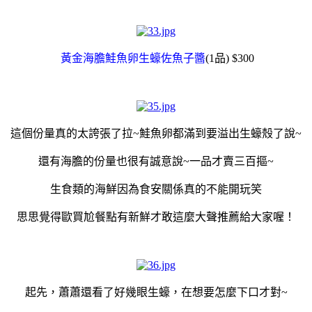
黃金海膽鮭魚卵生蠔佐魚子醬
(1品) $300
這個份量真的太誇張了拉~鮭魚卵都滿到要溢出生蠔殼了說~
還有海膽的份量也很有誠意說~一品才賣三百摳~
生食類的海鮮因為食安關係真的不能開玩笑
思思覺得歐買尬餐點有新鮮才敢這麼大聲推薦給大家喔！
起先，蕭蕭還看了好幾眼生蠔，在想要怎麼下口才對~