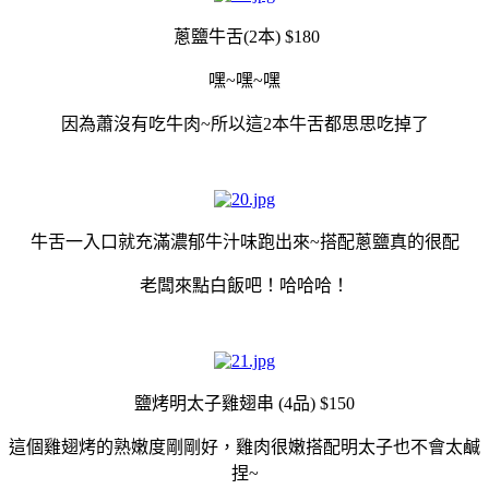
蔥鹽牛舌(2本) $180
嘿~嘿~嘿
因為蕭沒有吃牛肉~所以這2本牛舌都思思吃掉了
牛舌一入口就充滿濃郁牛汁味跑出來~搭配蔥鹽真的很配
老闆來點白飯吧！哈哈哈！
鹽烤明太子雞翅串 (4品) $150
這個雞翅烤的熟嫩度剛剛好，雞肉很嫩搭配明太子也不會太鹹
捏~