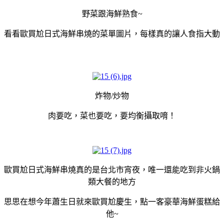
野菜跟海鮮熟食~
看看歐買尬日式海鮮串燒的菜單圖片，每樣真的讓人食指大動
炸物/炒物
肉要吃，菜也要吃，要均衡攝取唷！
歐買尬日式海鮮串燒真的是台北市宵夜，唯一還能吃到非火鍋
類大餐的地方
思思在想今年蕭生日就來歐買尬慶生，點一客豪華海鮮蛋糕給
他~