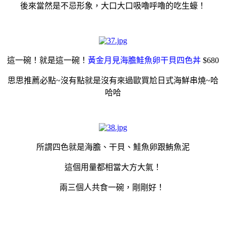
後來當然是不忌形象，大口大口吸嚕呼嚕的吃生蠔！
這一碗！就是這一碗！
黃金月見海膽鮭魚卵干貝四色丼
$680
思思推薦必點~沒有點就是沒有來過歐買尬日式海鮮串燒~哈
哈哈
所謂四色就是海膽、干貝、鮭魚卵跟鮪魚泥
這個用量都相當大方大氣！
兩三個人共食一碗，剛剛好！