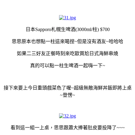
日本Sapporo札幌生啤酒(3000ml/柱) $700
思思原本也想點一柱這來喝捏~但是沒有酒友~哈哈哈
如果二三好友正餐時刻來吃歐買尬日式海鮮串燒
真的可以點一柱生啤酒一起嗨一下~
接下來要上今日重頭戲菜色了喔~超級無敵海鮮丼飯即將上桌
~登愣~
看到這一組一上桌，思思跟蕭大捧著肚皮要投降了~~~