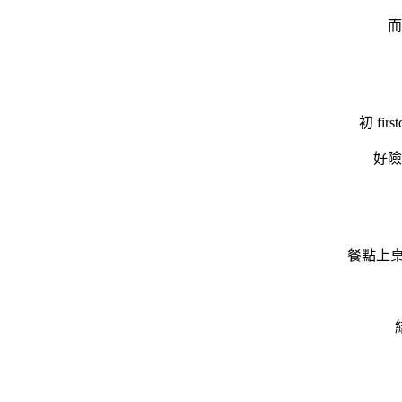
而
初 fi
好險
餐點上