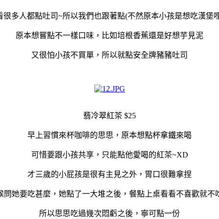
看很多人都點吐司~所以我們也跟著點(不然原本小孩是想吃漢堡哩
原本想嘗點不一樣口味，比如培根香蕉還是好想芋見泥
又很怕小孩不買單，所以就點安全牌豬豬吐司
翡冷翠紅茶 $25
早上習慣來杯咖啡的思思，原本想點杯拿鐵來喝
可惜要跟小孩共享，只能點他愛喝的紅茶~XD
才三歲的小屁孩是很有主見之外，胃口很難拿捏
候問她要吃甚麼，她點了一大堆之後，餐點上桌看看不喜歡就不吃
所以思思吃過幾次悶虧之後，寧可點一份