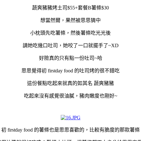
蔬爽豬豬烤土司$55+套餐B薯條$30
想當然爾，果然被思思猜中
小枕頭先吃薯條，然後薯條吃光光後
請她吃幾口吐司，她咬了一口就擺手了~XD
好險真的只有點一份吐司~哈
思思覺得初 firstday food 的吐司烤的很不錯吃
這份餐點吃起來就真的如其名 蔬爽豬豬
吃起來沒有感覺很油膩，豬肉嫩度也剛好~
初 firstday food 的薯條也是思思喜歡的，比較有脆度的那款薯條