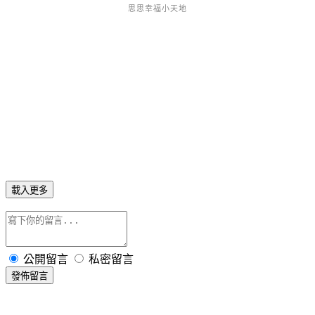
思思幸福小天地
<script src="//js1.bloggerads.net/p_imprscript.aspx?bid=20130417000009&pid=8883&ppid=2&cnt=n" async></script><img
src="//js1.bloggerads.net/p_impr.aspx?bid=20130417000009&pid=8883&ppid=2" />
載入更多
公開留言
私密留言
發佈留言