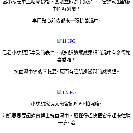
當小孩在車上吃零食後，無法立即洗手狀態下，當然就出動濕
巾的時刻嚕！
享用點心前後都來一張抗菌濕巾~
看看小枕頭那享受的表情，就知道這觸感柔細的濕巾有多得她
喜愛嚕！
抗菌濕巾擦後不乾澀~反而有種肌膚滋潤的感覺捏~
小枕頭愈長大愈會擺POSE拍照嚕~
知道思思要記錄白博士抗菌濕巾，還懂得趕快把它拿起來往臉
一靠~哈