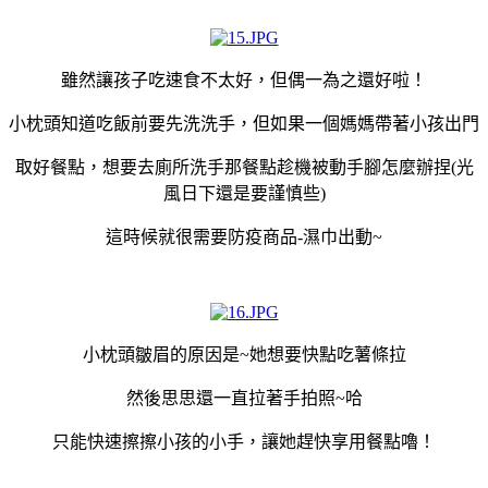
雖然讓孩子吃速食不太好，但偶一為之還好啦！
小枕頭知道吃飯前要先洗洗手，但如果一個媽媽帶著小孩出門
取好餐點，想要去廁所洗手那餐點趁機被動手腳怎麼辦捏(光
風日下還是要謹慎些)
這時候就很需要防疫商品-濕巾出動~
小枕頭皺眉的原因是~她想要快點吃薯條拉
然後思思還一直拉著手拍照~哈
只能快速擦擦小孩的小手，讓她趕快享用餐點嚕！