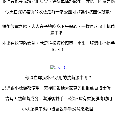
我們只能在深坑老街晃晃，等待車陣舒緩後，才踏上回家之路
今天在深坑老街的收穫是有一處公園可以讓小孩盡情放電~
然後放電之際，大人在旁邊吃吃下午點心，一樣再度派上抗菌
濕巾嚕！
外出有效預防病菌，就是這樣輕鬆簡單，拿出一張濕巾擦擦手
即可！
你還在尋找外出好用的抗菌濕巾嗎？
思思跟小枕頭都使用一天後回報給大家真的很推薦白博士喔！
含有天然蘆薈成分，潔淨後雙手不乾澀~還有柔潤肌膚功用
小枕頭擦了濕巾後會說手手滑滑嫩嫩捏~