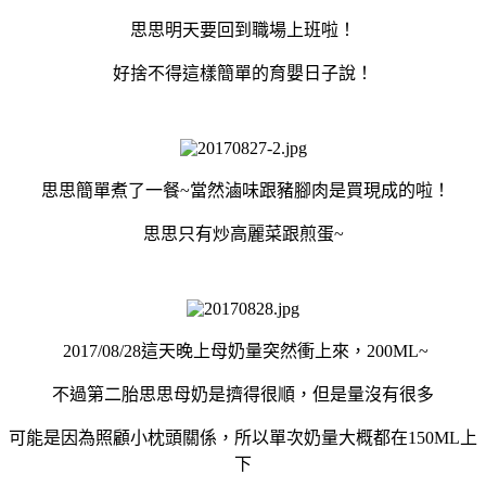
思思明天要回到職場上班啦！
好捨不得這樣簡單的育嬰日子說！
思思簡單煮了一餐~當然滷味跟豬腳肉是買現成的啦！
思思只有炒高麗菜跟煎蛋~
2017/08/28這天晚上母奶量突然衝上來，200ML~
不過第二胎思思母奶是擠得很順，但是量沒有很多
可能是因為照顧小枕頭關係，所以單次奶量大概都在150ML上
下