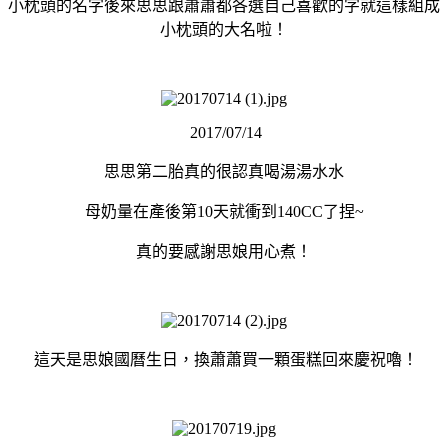
小枕頭的名字後來思思跟蕭蕭都各選自己喜歡的字就這樣組成
小枕頭的大名啦！
2017/07/14
思思第二胎真的很認真喝湯湯水水
母奶量在產後第10天就衝到140CC了捏~
真的要感謝思娘用心煮！
這天是思娘國曆生日，換蕭蕭買一顆蛋糕回來慶祝嚕！