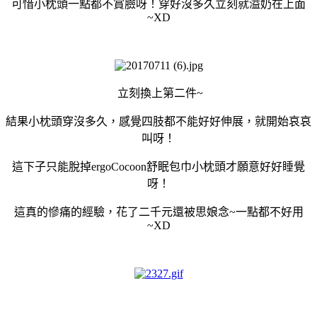
可惜小枕頭一點都不賞臉呀！穿好沒多久立刻就溢奶在上面
~XD
立刻換上第二件~
結果小枕頭穿沒多久，感覺四肢都不能好好伸展，就開始哀哀
叫呀！
這下子只能脫掉ergoCocoon舒眠包巾小枕頭才願意好好睡覺
呀！
這真的慘痛的經驗，花了二千元還被思娘念~一點都不好用
~XD