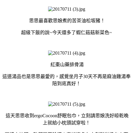
思思最喜歡思娘煮的苦茶油松坂豬！
超級下飯的說~今天還多了蝦仁菇菇新菜色~
紅棗山藥排骨湯
這道湯品也是思思最愛的，感覺坐月子30天不再是麻油雞湯奉
陪到底真好！
這天思思收到ergoCocoon舒眠包巾，立刻請思娘洗好晾乾晚
上就給小枕頭試穿啦！