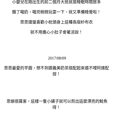
小嬰兒在剛出生的前二個月大抵就是睡眠時間居多
醒了喝奶，喝完稍微玩耍一下，就又準備睡覺啦！
思思還蠻喜歡小枕頭身上這種長版紗布衣
就不用擔心小肚子會著涼說！
2017/08/09
思思最愛的芋圓，想不到跟義美奶茶搭配起來還不哩阿速配
捏！
思娘很厲害，這樣一隻小鏟子就可以煎出這麼漂亮的鮭魚
呀！