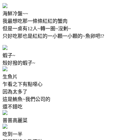
海鮮冷盤~~
我最想吃那一條條紅紅的蟹肉
但是一桌有12人~轉一圈~沒剰~
只好吃那也是紅紅的一小顆一小顆的~魚卵吧!?
蝦子~
殼好撥的蝦子~
生魚片
乍看之下有點噁心
因為太多了
這是鮪魚~我們公司的
還不錯吃
普普高麗菜
吃到一半