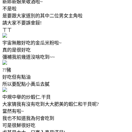
新郎新娘來敬酒啦~
不是啦
是要跟大家道別的其中二位男女主角啦
請大家不要誤會餒!
ㄒㄒ
宇宙無敵好吃的金瓜米粉啦~
真的是很好吃
彌補我前幾道沒啥吃到~~
??豬
好吃但有點油
所以要配點小黃瓜去膩
中規中舉的炒蝦仁.干貝
大家猜我有沒有吃到大大肥美的蝦仁和干貝呢?
當然有啦~
我也不知道我為何會吃到
可是很鮮很好吃