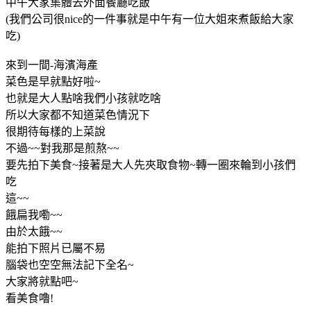
中午大家集體去外面餐廳吃飯
(我們公司很nice的一件事就是中午有一位大姐來煮飯給大家
吃)
來到一間-海濱海產
菜色是早就點好啦~
也就是大人點啥我們小孩就吃啥
所以大家都不知道菜色情況下
很期待每樣的上菜說
不過~~對我那是煎熬~~
要先拍下美食~接著是大人先夾取食物~轉一圈來輪到小孩們
吃
這~~
餓扁我嘞~~
由於太餓~~
能拍下照片已屬不易
腦袋也空空無法記下全名~
大家將就點吧~
看美食嚕!