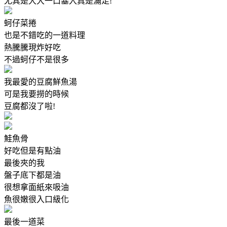
尤其是大大一口塞入真是滿足!
蚵仔菜捲
也是不錯吃的一道料理
熱騰騰現炸好吃
不過蚵仔不是很多
我最愛的豆腐鮮魚湯
可是我要撈的時候
豆腐都沒了啦!
鮭魚骨
好吃但是有點油
最後夾的我
盤子底下都是油
很想拿面紙來吸油
魚很嫩很入口級化
最後一道菜