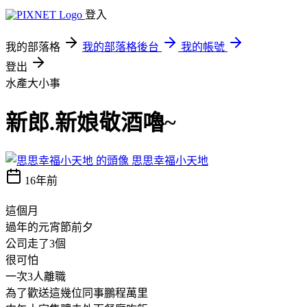
登入
我的部落格
我的部落格後台
我的帳號
登出
水產大小事
新郎.新娘敬酒嚕~
思思幸福小天地
16年前
這個月
過年的元宵節前夕
公司走了3個
很可怕
一次3人離職
為了歡送這幾位同事鵬程萬里