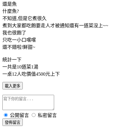
還是魚
什麼魚?
不知道,但是它煮很久
煮到大家都吃飽要走人才被通知還有一道菜沒上~~
我也很飽了
只吃一小口嚐嚐
還不錯啦!鮮甜~
統計一下
一共是10道菜1湯
一桌12人吃價值4500元上下
載入更多
公開留言
私密留言
發佈留言