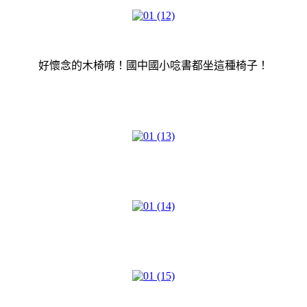
好懷念的木椅唷！國中國小唸書都坐這種椅子！