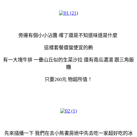
旁邊有個小小沾醬 嚐了還是不知道味道是什麼
這樣套餐還蠻便宜的齁
有一大塊牛排 一疊山丘似的生菜沙拉 還有南瓜濃湯 跟三角飯
糰
只要260元 物超所值！
先來插播一下 我們在去小熊書房途中先去吃一家超好吃的冰