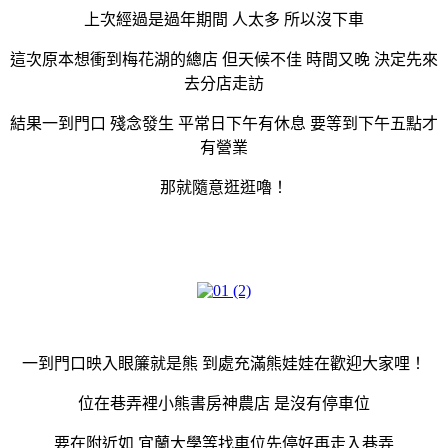
上次經過是過年期間 人太多 所以沒下車
這次原本想衝到梅花湖的總店 但天候不佳 時間又晚 決定先來
去分店走訪
結果一到門口 殘念發生 平常日下午有休息 要等到下午五點才
有營業
那就隨意逛逛嚕！
一到門口映入眼簾就是熊 到處充滿熊娃娃在歡迎大家哩！
位在巷弄裡小熊書房神農店 是沒有停車位
要在附近如 宜蘭大學等找車位先停好再走入巷弄