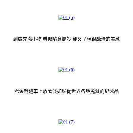
到處充滿小物 看似隨意擺設 卻又呈現很融洽的美感
老舊裁縫車上放著淡如姊從世界各地蒐藏的紀念品