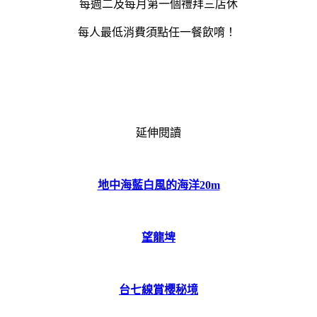
每週二及每月第一個禮拜三店休
每人最低消費須點任一餐飲唷！
延伸閱讀
地中海藍白風的海洋20m
望龍埤
台七線賞櫻秘境