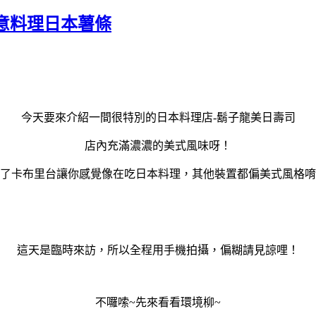
意料理日本薯條
今天要來介紹一間很特別的日本料理店-鬍子龍美日壽司
店內充滿濃濃的美式風味呀！
了卡布里台讓你感覺像在吃日本料理，其他裝置都偏美式風格唷
這天是臨時來訪，所以全程用手機拍攝，偏糊請見諒哩！
不囉嗦~先來看看環境柳~