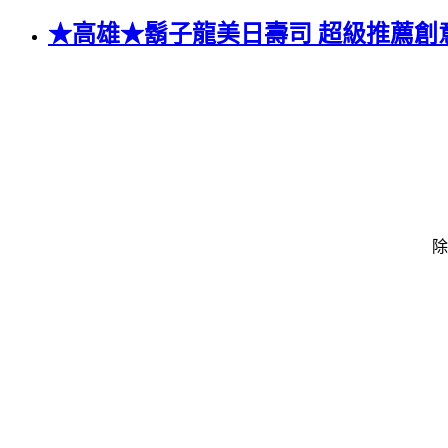
★高雄★鬍子龍美日壽司 超級推薦創
除