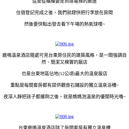
這是從櫃檯要走到搭電梯的廊道
住宿登記完成之後，我們就趕快把行李放在房間
然後要快點出發去看下午場的熱氣球哩~
鹿鳴溫泉酒店隨處可見台東原住民的建築風格，是一間強調自
然、簡潔又樸實的飯店
也是台東地區佔地(12公頃)最大的溫泉飯店
重點是每間套房都有提供觀音石鋪設的獨立溫泉浴槽~
夜深人靜把孩子都撂倒之後，就是媽媽泡溫泉的優閒時光嚕~
台東鹿鳴溫泉酒店除了每間套房有獨立溫泉槽