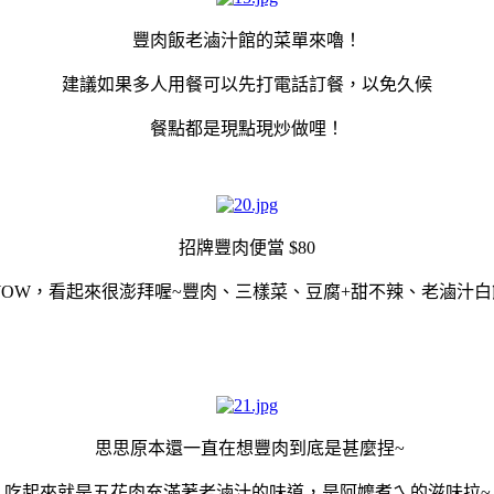
豐肉飯老滷汁館的菜單來嚕！
建議如果多人用餐可以先打電話訂餐，以免久候
餐點都是現點現炒做哩！
招牌豐肉便當 $80
WOW，看起來很澎拜喔~豐肉、三樣菜、豆腐+甜不辣、老滷汁白
思思原本還一直在想豐肉到底是甚麼捏~
吃起來就是五花肉充滿著老滷汁的味道，是阿嬤煮ㄟ的滋味拉~