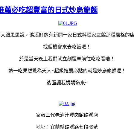
推薦必吃超豐富的日式炒烏龍麵
蕭大跟思思說，礁溪好像有新開一家日式料理家庭館那種風格的
找個機會來去吃飯吧！
於是當天晚上我們就立刻驅車前往吃吃看嚕！
這一吃果然驚為天人~超級推薦必點的就是炒烏龍麵喔！
後面讓我娓娓道來~
家藤三代老滷汁豐肉館礁溪店
地址：宜蘭縣礁溪路七段49號