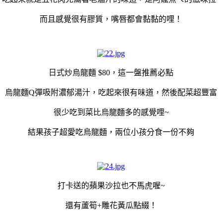
而且感覺很有膠質，嘴唇都會黏黏的哩！
日式炒烏龍麵 $80，
這一盤推薦必點
烏龍麵Q彈吸附濃郁湯汁，吃起來很有味道，然後配菜超豐富
很少吃到菜比烏龍麵多的感覺哩~
結果孩子超愛吃烏龍麵，兩位小孩分食一份不夠
打卡送的蘋果沙拉也不馬虎喔~
還有蘆筍+雕花黃瓜點綴！