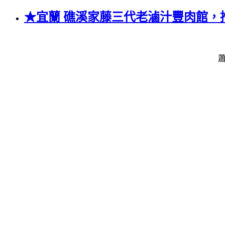
★宜蘭 礁溪家藤三代老滷汁豐肉館，