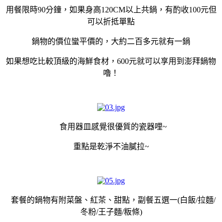
用餐限時90分鐘，如果身高120CM以上共鍋，有酌收100元但
可以折抵單點
鍋物的價位蠻平價的，大約二百多元就有一鍋
如果想吃比較頂級的海鮮食材，600元就可以享用到澎拜鍋物
嚕！
食用器皿感覺很優質的瓷器哩~
重點是乾淨不油膩拉~
套餐的鍋物有附菜盤、紅茶、甜點，副餐五選一(白飯/拉麵/
冬粉/王子麵/粄條)