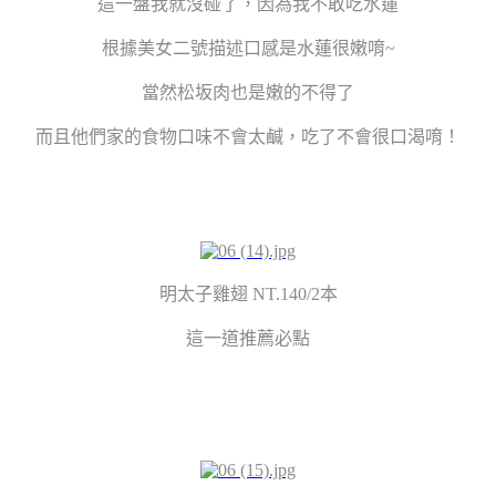
這一盤我就沒碰了，因為我不敢吃水蓮
根據美女二號描述口感是水蓮很嫩唷~
當然松坂肉也是嫩的不得了
而且他們家的食物口味不會太鹹，吃了不會很口渴唷！
明太子雞翅 NT.140/2本
這一道推薦必點