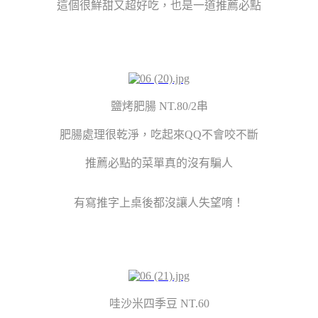
這個很鮮甜又超好吃，也是一道推薦必點
鹽烤肥腸 NT.80/2串
肥腸處理很乾淨，吃起來QQ不會咬不斷
推薦必點的菜單真的沒有騙人
有寫推字上桌後都沒讓人失望唷！
哇沙米四季豆 NT.60