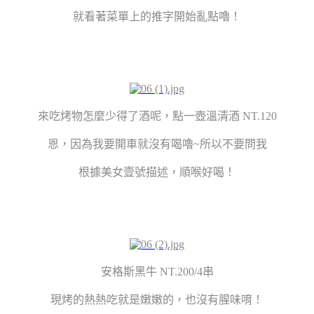
就看著菜單上的推字開始亂點嚕！
來吃烤物怎麼少得了酒呢，點一壺溫清酒 NT.120
恩，因為我要開車就沒有喝嚕~所以不要問我
根據美女壹號描述，順喉好喝！
安格斯黑牛 NT.200/4串
現烤的熱熱吃就是嫩嫩的，也沒有腥味唷！