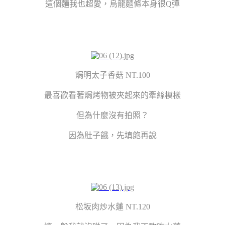
這個麵我也超愛，烏龍麵條本身很Q彈
焗明太子香菇 NT.100
最喜歡看著焗烤物被夾起來的牽絲模樣
但為什麼沒有拍照？
因為肚子餓，先填飽再說
松坂肉炒水蓮 NT.120