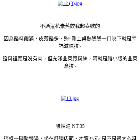
不過這花素蒸餃我超喜歡的
因為餡料飽滿，皮薄餡多，齁~剛上桌熱騰騰一口咬下就是幸
福滋味拉~
餡料裡頭是沒有肉，但充滿韭菜跟粉絲，阿就是縮小版的韭菜
盒拉~
酸辣湯 NT.35
這樣一碗酸辣湯，坐在舒適店面，才賣35元~是不是很大心呀