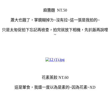
麻醬麵 NT.50
蕭大也餓了，掌鏡糊掉ㄌ~沒有拉~這一張是我拍的~
只是太匆促拍下忘記再檢查，拍完就放下相機，先扒飯再說哩
~
花素蒸餃 NT.60
這是葷食，我還一度以為是素的~因為花素~XD