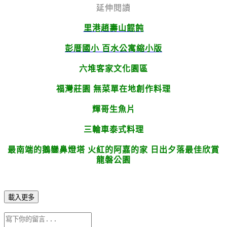
延伸閱讀
里港趙壽山餛飩
彭厝國小 百水公寓縮小版
六堆客家文化園區
福灣莊園 無菜單在地創作料理
輝哥生魚片
三輪車泰式料理
最南端的鵝鑾鼻燈塔 火紅的阿嘉的家 日出夕落最佳欣賞
龍磐公園
載入更多