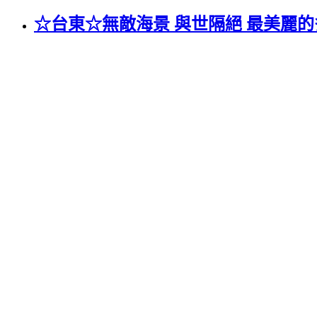
☆台東☆無敵海景 與世隔絕 最美麗