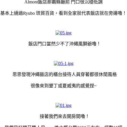
Almont飯店那霸縣廳前 門口很沉穩低調
基本上繞過Ryubo 琉貿百貨，看到全家就代表飯店就在旁邊嚕！
飯店門口當然少不了沖繩風獅爺嚕！
思思發現沖繩飯店的櫃台接待人員穿著都很休閒風格
很像來到墾丁或夏威夷的感覺捏~
接著我們來去開房間嚕！