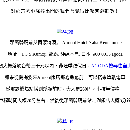
對於帶著小屁孩出門的我們會覺得比較有距離嚕！
那霸縣廳前艾爾蒙特酒店
Almont Hotel Naha Kenchomae
地址：1-3-5 Kumoji, 那霸, 沖繩本島, 日本, 900-0015 agoda
價大概落於台幣三千元以內，非旺季跟假日，
AGODA搜尋住宿
如果從機場要來Almont飯店那霸縣廳前，可以搭乘單軌電車
從那霸機場站搭到縣廳前站，大人是260円，小孩半價嚕！
車程時間大概20分左右，然後從那霸縣廳前站走到飯店大概5分