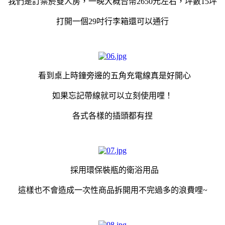
我們是訂禁菸雙人房，一晚大概台幣2650元左右，坪數15坪
打開一個29吋行李箱還可以通行
看到桌上時鐘旁邊的五角充電線真是好開心
如果忘記帶線就可以立刻使用哩！
各式各樣的插頭都有捏
採用環保裝瓶的衛浴用品
這樣也不會造成一次性商品拆開用不完過多的浪費哩~