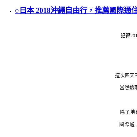
○日本 2018沖繩自由行，推薦國際
記得2
這次四天
當然這
除了地
國際通