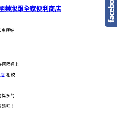
有大國藥妝跟全家便利商店
印象極好
在國際通上
飯店
相較
的挺多的
較遠哩！