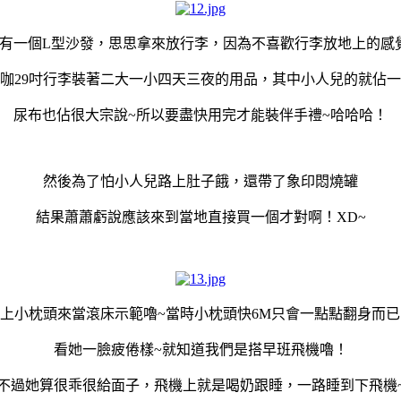
有一個L型沙發，思思拿來放行李，因為不喜歡行李放地上的感
咖29吋行李裝著二大一小四天三夜的用品，其中小人兒的就佔
尿布也佔很大宗說~所以要盡快用完才能裝伴手禮~哈哈哈！
然後為了怕小人兒路上肚子餓，還帶了象印悶燒罐
結果蕭蕭虧說應該來到當地直接買一個才對啊！XD~
上小枕頭來當滾床示範嚕~當時小枕頭快6M只會一點點翻身而已
看她一臉疲倦樣~就知道我們是搭早班飛機嚕！
不過她算很乖很給面子，飛機上就是喝奶跟睡，一路睡到下飛機