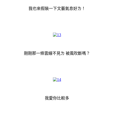
我也來假裝一下文藝氣息好ㄌ！
剛剛那一條雲線不見ㄌ 被風吹斷嗎？
我愛你比較多