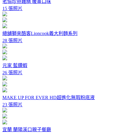
老協珍熬雞精 暖薑口味
15 張照片
總舖獅來酷客Lioncook義大利麵系列
28 張照片
元家 藍鑽蝦
26 張照片
MAKE UP FOR EVER HD超進化無瑕粉底液
23 張照片
宜蘭 蘭陽溪口親子餐廳