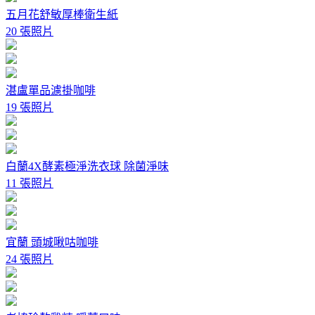
五月花舒敏厚棒衛生紙
20 張照片
湛盧單品濾掛咖啡
19 張照片
白蘭4X酵素極淨洗衣球 除菌淨味
11 張照片
宜蘭 頭城啾咕咖啡
24 張照片