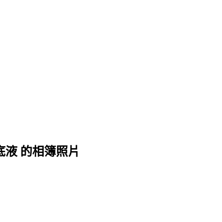
粉底液 的相簿照片