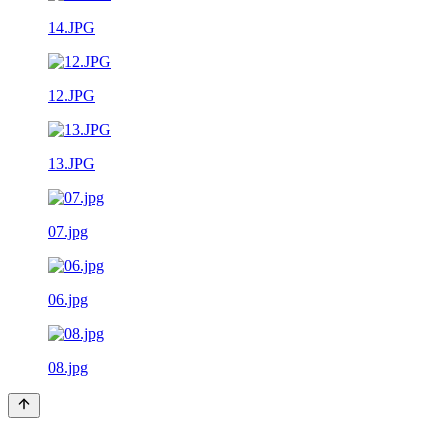
14.JPG
12.JPG
13.JPG
07.jpg
06.jpg
08.jpg