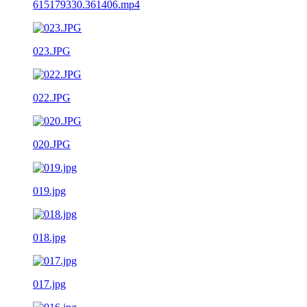
615179330.361406.mp4
023.JPG
022.JPG
020.JPG
019.jpg
018.jpg
017.jpg