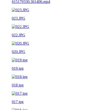
615179330.361406.mp4
023.JPG
022.JPG
020.JPG
019.jpg
018.jpg
017.jpg