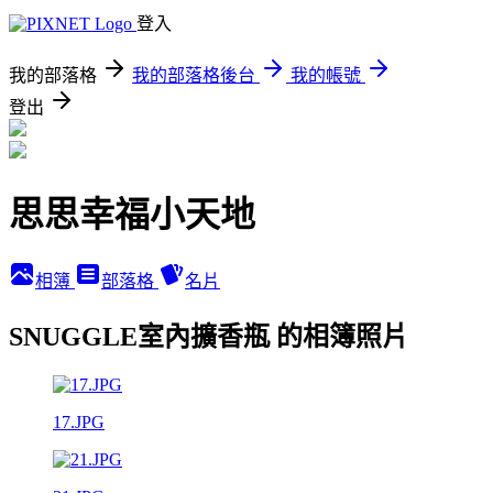
登入
我的部落格
我的部落格後台
我的帳號
登出
思思幸福小天地
相簿
部落格
名片
SNUGGLE室內擴香瓶 的相簿照片
17.JPG