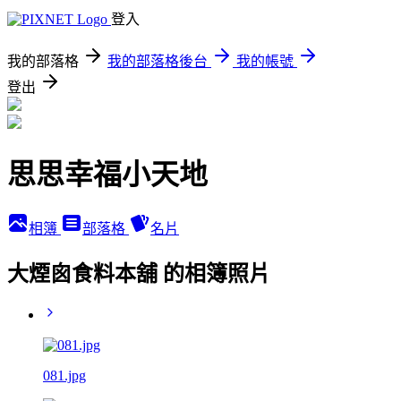
登入
我的部落格
我的部落格後台
我的帳號
登出
思思幸福小天地
相簿
部落格
名片
大煙囪食料本舖 的相簿照片
081.jpg