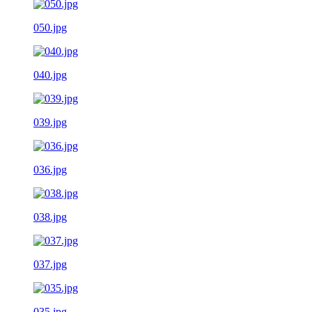
050.jpg
040.jpg
039.jpg
036.jpg
038.jpg
037.jpg
035.jpg