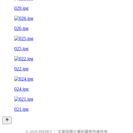
029.jpg
026.jpg
025.jpg
022.jpg
024.jpg
021.jpg
© 2026
PIXNET
｜
文章與圖片權利屬原作者所有