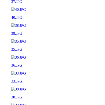
37.JPG
40.JPG
38.JPG
35.JPG
36.JPG
33.JPG
30.JPG