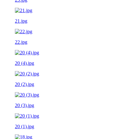
21.jpg
22.jpg
20 (4).jpg
20 (2).jpg
20 (3).jpg
20 (1).jpg