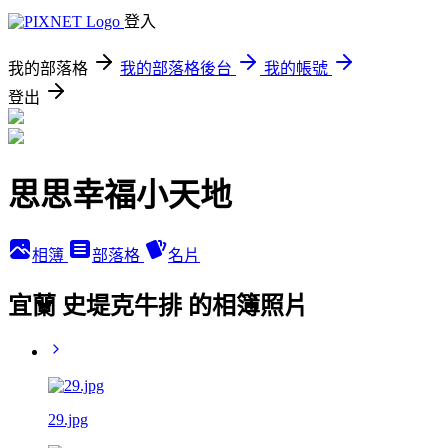
登入
我的部落格
我的部落格後台
我的帳號
登出
思思幸福小天地
相簿
部落格
名片
宜蘭 史堤克牛排 的相簿照片
29.jpg