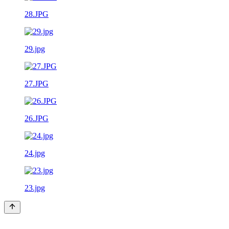
28.JPG
29.jpg
27.JPG
26.JPG
24.jpg
23.jpg