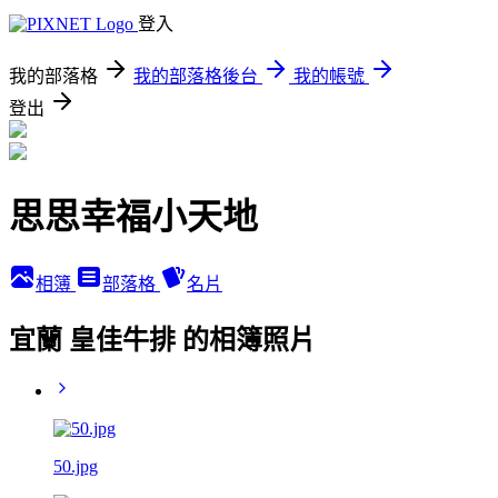
登入
我的部落格
我的部落格後台
我的帳號
登出
思思幸福小天地
相簿
部落格
名片
宜蘭 皇佳牛排 的相簿照片
50.jpg