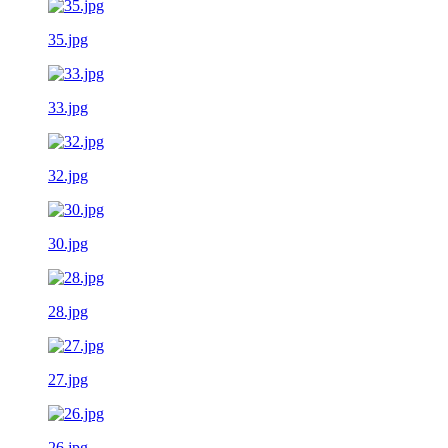
35.jpg
33.jpg
32.jpg
30.jpg
28.jpg
27.jpg
26.jpg