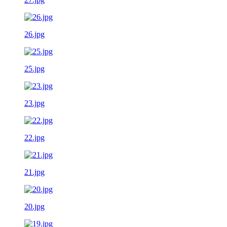
26.jpg
25.jpg
23.jpg
22.jpg
21.jpg
20.jpg