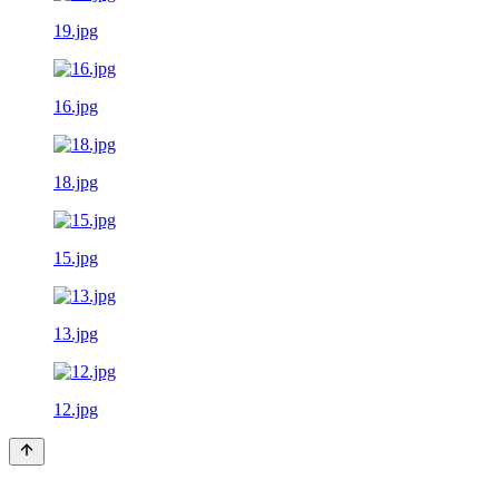
19.jpg
16.jpg
18.jpg
15.jpg
13.jpg
12.jpg