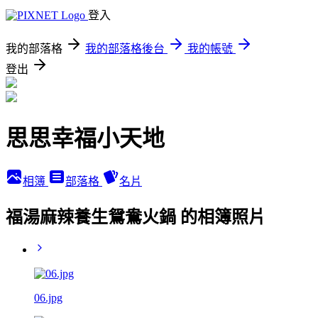
登入
我的部落格
我的部落格後台
我的帳號
登出
思思幸福小天地
相簿
部落格
名片
福湯麻辣養生鴛鴦火鍋 的相簿照片
06.jpg