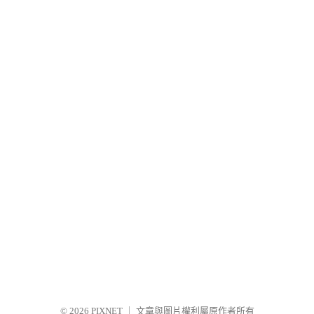
© 2026
PIXNET
｜
文章與圖片權利屬原作者所有