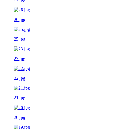
26.jpg
25.jpg
23.jpg
22.jpg
21.jpg
20.jpg