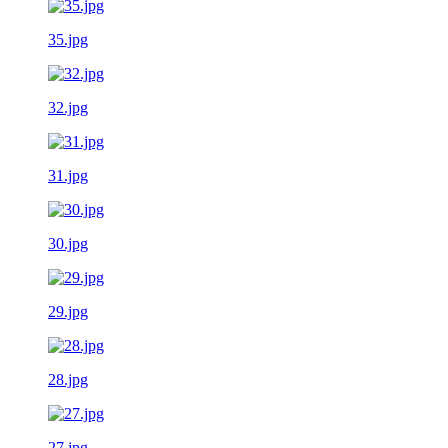
35.jpg
32.jpg
31.jpg
30.jpg
29.jpg
28.jpg
27.jpg