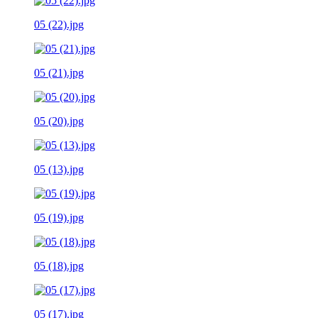
05 (22).jpg
05 (21).jpg
05 (20).jpg
05 (13).jpg
05 (19).jpg
05 (18).jpg
05 (17).jpg