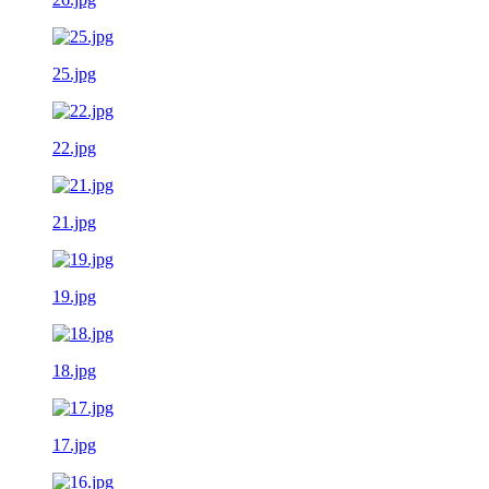
25.jpg
22.jpg
21.jpg
19.jpg
18.jpg
17.jpg