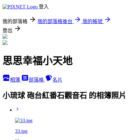
登入
我的部落格
我的部落格後台
我的帳號
登出
思思幸福小天地
相簿
部落格
名片
小琉球 砲台紅番石觀音石 的相簿照片
33.jpg