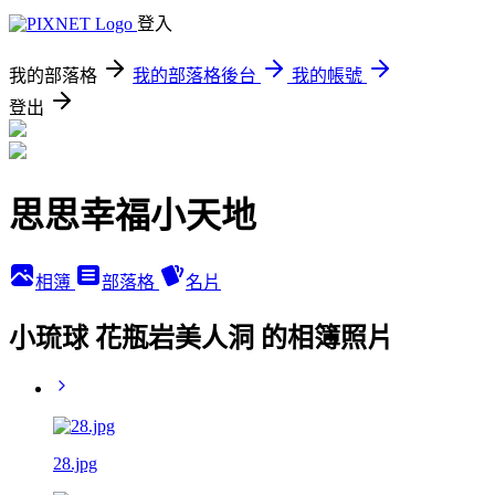
登入
我的部落格
我的部落格後台
我的帳號
登出
思思幸福小天地
相簿
部落格
名片
小琉球 花瓶岩美人洞 的相簿照片
28.jpg