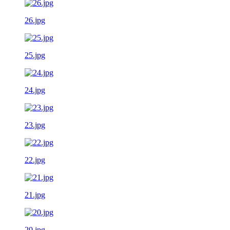
26.jpg
25.jpg
24.jpg
23.jpg
22.jpg
21.jpg
20.jpg