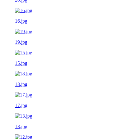
16.jpg
19.jpg
15.jpg
18.jpg
17.jpg
13.jpg