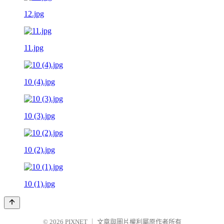
12.jpg
11.jpg
10 (4).jpg
10 (3).jpg
10 (2).jpg
10 (1).jpg
© 2026
PIXNET
｜
文章與圖片權利屬原作者所有