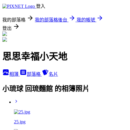
登入
我的部落格
我的部落格後台
我的帳號
登出
思思幸福小天地
相簿
部落格
名片
小琉球 回琉麵館 的相簿照片
25.jpg