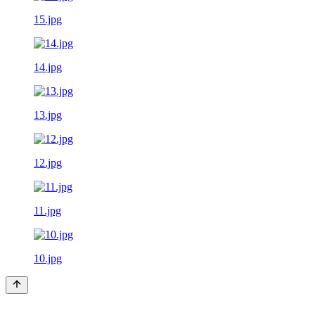
15.jpg
14.jpg
13.jpg
12.jpg
11.jpg
10.jpg