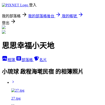
登入
我的部落格
我的部落格後台
我的帳號
登出
思思幸福小天地
相簿
部落格
名片
小琉球 啟程海墘民宿 的相簿照片
27.jpg