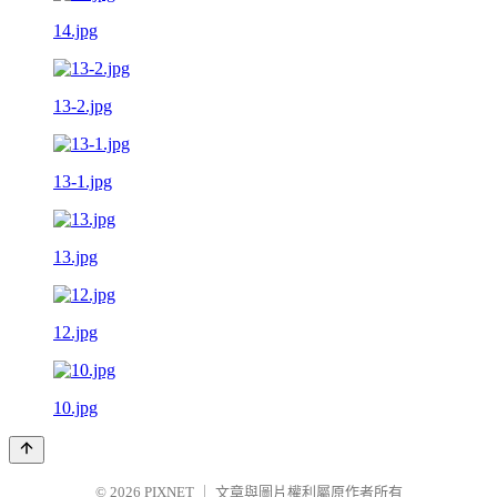
14.jpg
13-2.jpg
13-1.jpg
13.jpg
12.jpg
10.jpg
© 2026
PIXNET
｜
文章與圖片權利屬原作者所有