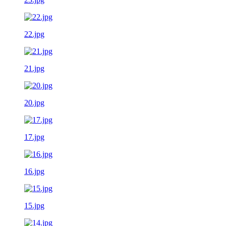
22.jpg
21.jpg
20.jpg
17.jpg
16.jpg
15.jpg