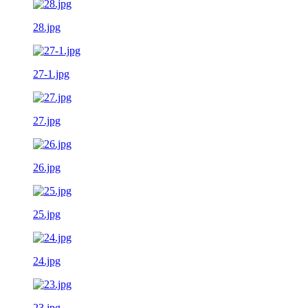
28.jpg
27-1.jpg
27.jpg
26.jpg
25.jpg
24.jpg
23.jpg